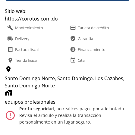
Sitio web:
https://corotos.com.do
build
payment
Mantenimiento
Tarjeta de crédito
local_shipping
verified_user
Delivery
Garantía
receipt
monetization_on
Factura fiscal
Financiamiento
location_on
event
Tienda física
Cita
location_on
Santo Domingo Norte, Santo Domingo.
Los Cazabes,
Santo Domingo Norte
home_work
equipos profesionales
Por tu seguridad,
no realices pagos por adelantado.
error_outline
Revisa el artículo y realiza la transacción
personalmente en un lugar seguro.