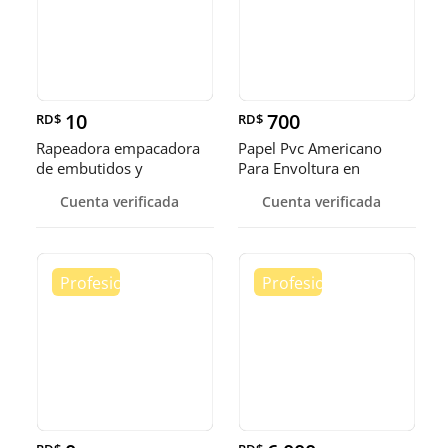
10
700
RD$
RD$
Rapeadora empacadora
Papel Pvc Americano
de embutidos y
Para Envoltura en
alimentos
tamaños de 14-16 y 18
Cuenta verificada
Cuenta verificada
pulgadas