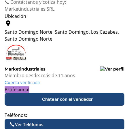
📞 Contáctanos y cotiza hoy:
Marketindustriales SRL
Ubicación
location_on
Santo Domingo Norte, Santo Domingo.
Los Cazabes,
Santo Domingo Norte
Leaflet
|
© OpenStreetMap contributors
+
−
Marketindustriales
Miembro desde:
más de 11 años
Cuenta verificada
Profesional
Chatear con el vendedor
Teléfonos:
Ver Teléfonos