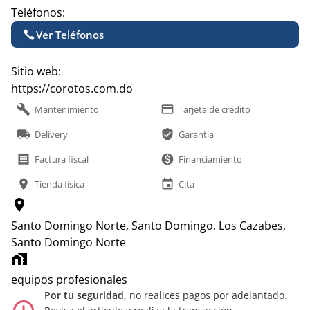
Teléfonos:
Ver Teléfonos
Sitio web:
https://corotos.com.do
build
payment
Mantenimiento
Tarjeta de crédito
local_shipping
verified_user
Delivery
Garantía
receipt
monetization_on
Factura fiscal
Financiamiento
location_on
event
Tienda física
Cita
location_on
Santo Domingo Norte, Santo Domingo.
Los Cazabes,
Santo Domingo Norte
home_work
equipos profesionales
Por tu seguridad,
no realices pagos por adelantado.