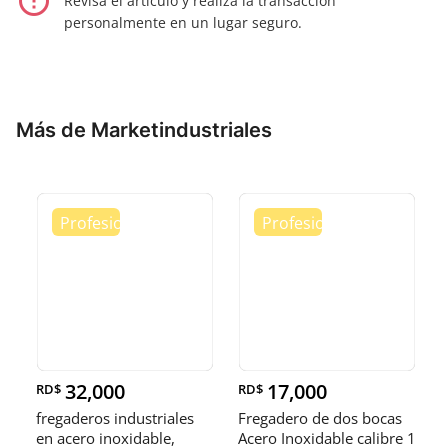
error_outline
Revisa el artículo y realiza la transacción
personalmente en un lugar seguro.
Más de Marketindustriales
32,000
17,000
RD$
RD$
fregaderos industriales
Fregadero de dos bocas
en acero inoxidable,
Acero Inoxidable calibre 1