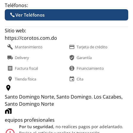
Teléfonos:
Ver Teléfonos
Sitio web:
https://corotos.com.do
build
payment
Mantenimiento
Tarjeta de crédito
local_shipping
verified_user
Delivery
Garantía
receipt
monetization_on
Factura fiscal
Financiamiento
location_on
event
Tienda física
Cita
location_on
Santo Domingo Norte, Santo Domingo.
Los Cazabes,
Santo Domingo Norte
home_work
equipos profesionales
Por tu seguridad,
no realices pagos por adelantado.