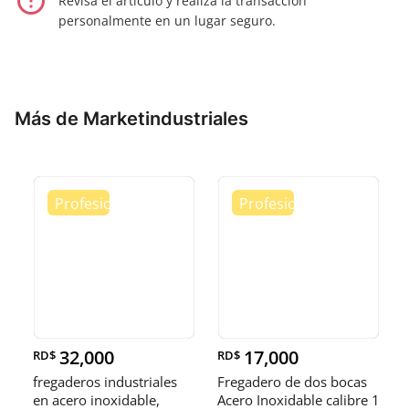
error_outline
Revisa el artículo y realiza la transacción
personalmente en un lugar seguro.
Más de Marketindustriales
32,000
17,000
RD$
RD$
fregaderos industriales
Fregadero de dos bocas
en acero inoxidable,
Acero Inoxidable calibre 1