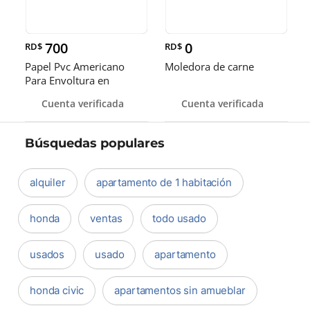
700
0
RD$
RD$
Papel Pvc Americano
Moledora de carne
Para Envoltura en
tamaños de 14-16 y 18
Cuenta verificada
Cuenta verificada
pulgadas
Búsquedas populares
alquiler
apartamento de 1 habitación
honda
ventas
todo usado
usados
usado
apartamento
honda civic
apartamentos sin amueblar