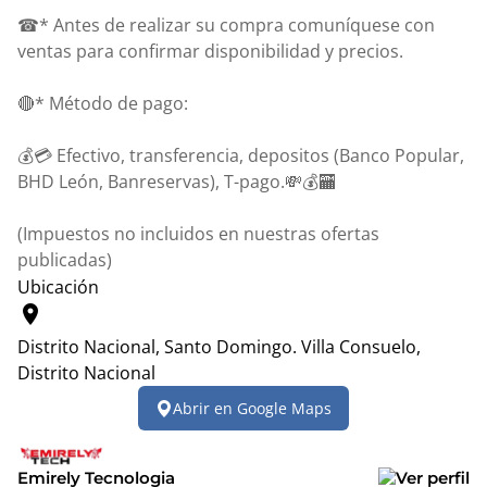
☎* Antes de realizar su compra comuníquese con
ventas para confirmar disponibilidad y precios.
🔴* Método de pago:
💰💳 Efectivo, transferencia, depositos (Banco Popular,
BHD León, Banreservas), T-pago.💸💰🏧
(Impuestos no incluidos en nuestras ofertas
publicadas)
Ubicación
location_on
Distrito Nacional, Santo Domingo.
Villa Consuelo,
Distrito Nacional
Leaflet
|
© OpenStreetMap contributors
Abrir en Google Maps
+
−
Emirely Tecnologia