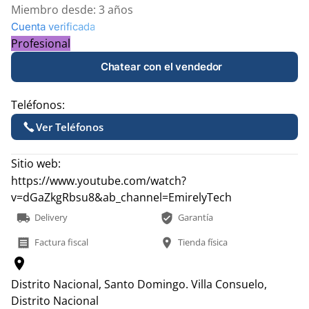
Miembro desde:
3 años
Cuenta verificada
Profesional
Chatear con el vendedor
Teléfonos:
Ver Teléfonos
Sitio web:
https://www.youtube.com/watch?
v=dGaZkgRbsu8&ab_channel=EmirelyTech
local_shipping
verified_user
Delivery
Garantía
receipt
location_on
Factura fiscal
Tienda física
location_on
Distrito Nacional, Santo Domingo.
Villa Consuelo,
Distrito Nacional