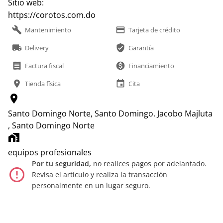
Sitio web:
https://corotos.com.do
build
payment
Mantenimiento
Tarjeta de crédito
local_shipping
verified_user
Delivery
Garantía
receipt
monetization_on
Factura fiscal
Financiamiento
location_on
event
Tienda física
Cita
location_on
Santo Domingo Norte, Santo Domingo.
Jacobo Majluta
, Santo Domingo Norte
home_work
equipos profesionales
Por tu seguridad,
no realices pagos por adelantado.
error_outline
Revisa el artículo y realiza la transacción
personalmente en un lugar seguro.