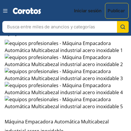
Iniciar sesión
Publicar
chevron_left
chevron_right
Máquina Empacadora Automática Multicabezal