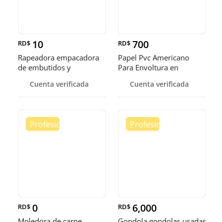
10
700
RD$
RD$
Rapeadora empacadora
Papel Pvc Americano
de embutidos y
Para Envoltura en
alimentos
tamaños de 14-16 y 18
Cuenta verificada
Cuenta verificada
pulgadas
0
6,000
RD$
RD$
Moledora de carne
Gondola gondolas usadas