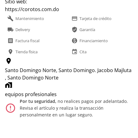
Sitio web:
https://corotos.com.do
build
payment
Mantenimiento
Tarjeta de crédito
local_shipping
verified_user
Delivery
Garantía
receipt
monetization_on
Factura fiscal
Financiamiento
location_on
event
Tienda física
Cita
location_on
Santo Domingo Norte, Santo Domingo.
Jacobo Majluta
, Santo Domingo Norte
home_work
equipos profesionales
Por tu seguridad,
no realices pagos por adelantado.
error_outline
Revisa el artículo y realiza la transacción
personalmente en un lugar seguro.