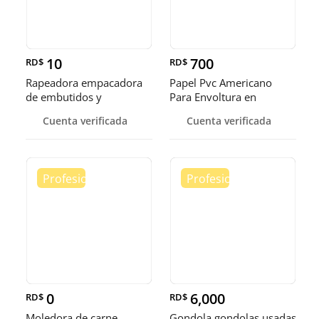
10
700
RD$
RD$
Rapeadora empacadora
Papel Pvc Americano
de embutidos y
Para Envoltura en
alimentos
tamaños de 14-16 y 18
Cuenta verificada
Cuenta verificada
pulgadas
0
6,000
RD$
RD$
Moledora de carne
Gondola gondolas usadas