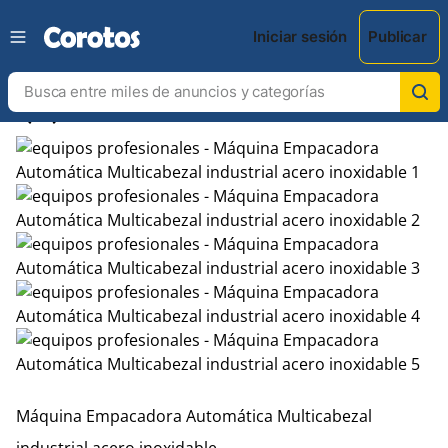
Iniciar sesión
Publicar
chevron_left
chevron_right
Máquina Empacadora Automática Multicabezal