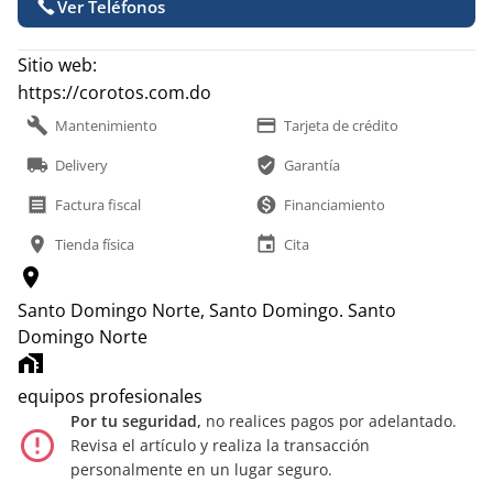
Ver Teléfonos
Sitio web:
https://corotos.com.do
build
payment
Mantenimiento
Tarjeta de crédito
local_shipping
verified_user
Delivery
Garantía
receipt
monetization_on
Factura fiscal
Financiamiento
location_on
event
Tienda física
Cita
location_on
Santo Domingo Norte, Santo Domingo.
Santo
Domingo Norte
home_work
equipos profesionales
Por tu seguridad,
no realices pagos por adelantado.
error_outline
Revisa el artículo y realiza la transacción
personalmente en un lugar seguro.