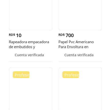
10
700
RD$
RD$
Rapeadora empacadora
Papel Pvc Americano
de embutidos y
Para Envoltura en
alimentos
tamaños de 14-16 y 18
Cuenta verificada
Cuenta verificada
pulgadas