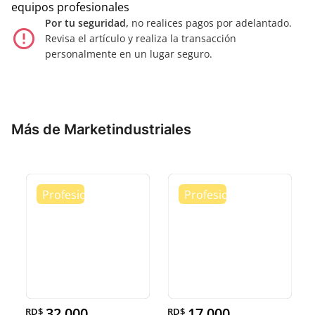
equipos profesionales
Por tu seguridad,
no realices pagos por adelantado.
error_outline
Revisa el artículo y realiza la transacción
personalmente en un lugar seguro.
Más de Marketindustriales
32,000
17,000
RD$
RD$