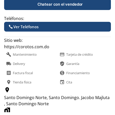
Chatear con el vendedor
Teléfonos:
Ver Teléfonos
Sitio web:
https://corotos.com.do
build
payment
Mantenimiento
Tarjeta de crédito
local_shipping
verified_user
Delivery
Garantía
receipt
monetization_on
Factura fiscal
Financiamiento
location_on
event
Tienda física
Cita
location_on
Santo Domingo Norte, Santo Domingo.
Jacobo Majluta
, Santo Domingo Norte
home_work