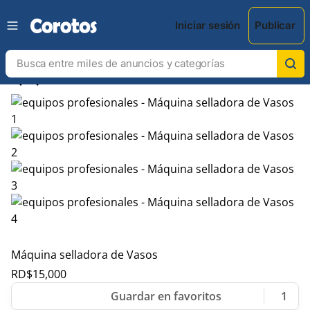
Iniciar sesión
Publicar
chevron_left
chevron_right
Máquina selladora de Vasos
RD$
15,000
1