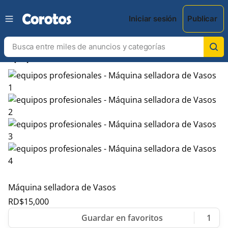
Iniciar sesión
Publicar
chevron_left
chevron_right
Máquina selladora de Vasos
RD$
15,000
1