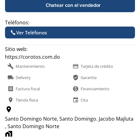
Chatear con el vendedor
Teléfonos:
Ver Teléfonos
Sitio web:
https://corotos.com.do
build
payment
Mantenimiento
Tarjeta de crédito
local_shipping
verified_user
Delivery
Garantía
receipt
monetization_on
Factura fiscal
Financiamiento
location_on
event
Tienda física
Cita
location_on
Santo Domingo Norte, Santo Domingo.
Jacobo Majluta
, Santo Domingo Norte
home_work