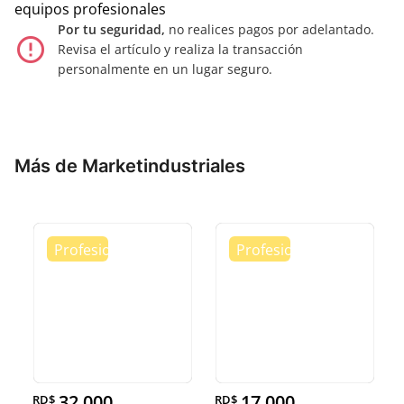
equipos profesionales
Por tu seguridad,
no realices pagos por adelantado.
error_outline
Revisa el artículo y realiza la transacción
personalmente en un lugar seguro.
Más de Marketindustriales
32,000
17,000
RD$
RD$