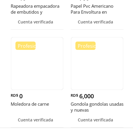
Rapeadora empacadora
Papel Pvc Americano
de embutidos y
Para Envoltura en
alimentos
tamaños de 14-16 y 18
Cuenta verificada
Cuenta verificada
pulgadas
0
6,000
RD$
RD$
Moledora de carne
Gondola gondolas usadas
y nuevas
Cuenta verificada
Cuenta verificada