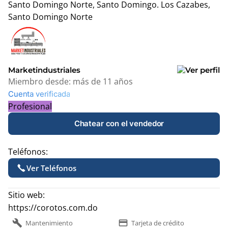
Santo Domingo Norte, Santo Domingo.
Los Cazabes,
Santo Domingo Norte
Leaflet
|
© OpenStreetMap contributors
+
−
Marketindustriales
Miembro desde:
más de 11 años
Cuenta verificada
Profesional
Chatear con el vendedor
Teléfonos:
Ver Teléfonos
Sitio web:
https://corotos.com.do
build
payment
Mantenimiento
Tarjeta de crédito