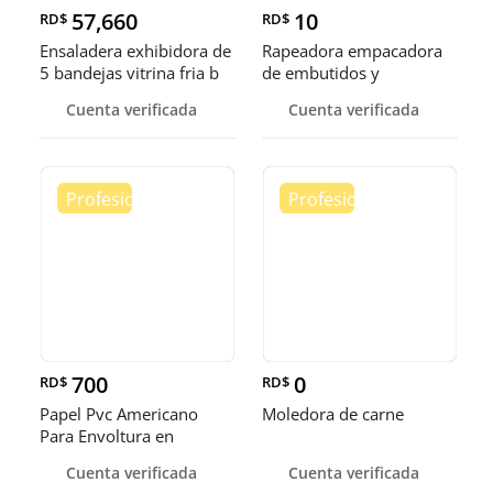
57,660
10
RD$
RD$
Ensaladera exhibidora de
Rapeadora empacadora
5 bandejas vitrina fria b
de embutidos y
alimentos
Cuenta verificada
Cuenta verificada
700
0
RD$
RD$
Papel Pvc Americano
Moledora de carne
Para Envoltura en
tamaños de 14-16 y 18
Cuenta verificada
Cuenta verificada
pulgadas