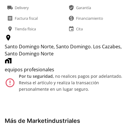
local_shipping
verified_user
Delivery
Garantía
receipt
monetization_on
Factura fiscal
Financiamiento
location_on
event
Tienda física
Cita
location_on
Santo Domingo Norte, Santo Domingo.
Los Cazabes,
Santo Domingo Norte
home_work
equipos profesionales
Por tu seguridad,
no realices pagos por adelantado.
error_outline
Revisa el artículo y realiza la transacción
personalmente en un lugar seguro.
Más de Marketindustriales