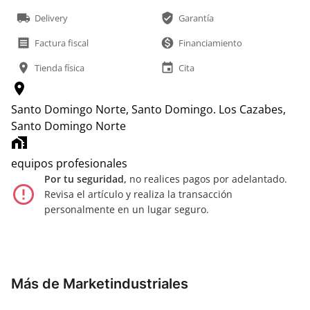
local_shipping
verified_user
Delivery
Garantía
receipt
monetization_on
Factura fiscal
Financiamiento
location_on
event
Tienda física
Cita
location_on
Santo Domingo Norte, Santo Domingo.
Los Cazabes,
Santo Domingo Norte
home_work
equipos profesionales
Por tu seguridad,
no realices pagos por adelantado.
error_outline
Revisa el artículo y realiza la transacción
personalmente en un lugar seguro.
Más de Marketindustriales