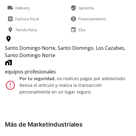
local_shipping
verified_user
Delivery
Garantía
receipt
monetization_on
Factura fiscal
Financiamiento
location_on
event
Tienda física
Cita
location_on
Santo Domingo Norte, Santo Domingo.
Los Cazabes,
Santo Domingo Norte
home_work
equipos profesionales
Por tu seguridad,
no realices pagos por adelantado.
error_outline
Revisa el artículo y realiza la transacción
personalmente en un lugar seguro.
Más de Marketindustriales