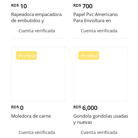
10
700
RD$
RD$
Rapeadora empacadora
Papel Pvc Americano
de embutidos y
Para Envoltura en
alimentos
tamaños de 14-16 y 18
Cuenta verificada
Cuenta verificada
pulgadas
0
6,000
RD$
RD$
Moledora de carne
Gondola gondolas usadas
y nuevas
Cuenta verificada
Cuenta verificada