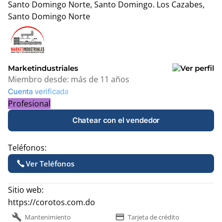
Santo Domingo Norte, Santo Domingo.
Los Cazabes,
Santo Domingo Norte
Leaflet
|
© OpenStreetMap contributors
+
−
Marketindustriales
Miembro desde:
más de 11 años
Cuenta verificada
Profesional
Chatear con el vendedor
Teléfonos:
Ver Teléfonos
Sitio web:
https://corotos.com.do
build
payment
Mantenimiento
Tarjeta de crédito