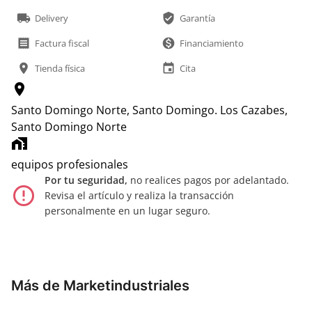
local_shipping
verified_user
Delivery
Garantía
receipt
monetization_on
Factura fiscal
Financiamiento
location_on
event
Tienda física
Cita
location_on
Santo Domingo Norte, Santo Domingo.
Los Cazabes,
Santo Domingo Norte
home_work
equipos profesionales
Por tu seguridad,
no realices pagos por adelantado.
error_outline
Revisa el artículo y realiza la transacción
personalmente en un lugar seguro.
Más de Marketindustriales