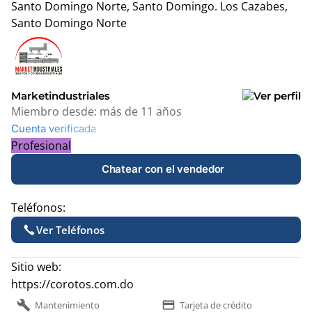
Santo Domingo Norte, Santo Domingo.
Los Cazabes,
Santo Domingo Norte
Leaflet
|
© OpenStreetMap contributors
+
−
Marketindustriales
Miembro desde:
más de 11 años
Cuenta verificada
Profesional
Chatear con el vendedor
Teléfonos:
Ver Teléfonos
Sitio web:
https://corotos.com.do
build
payment
Mantenimiento
Tarjeta de crédito