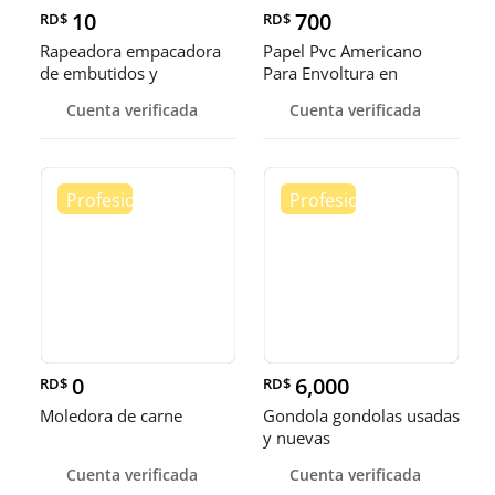
10
700
RD$
RD$
Rapeadora empacadora
Papel Pvc Americano
de embutidos y
Para Envoltura en
alimentos
tamaños de 14-16 y 18
Cuenta verificada
Cuenta verificada
pulgadas
0
6,000
RD$
RD$
Moledora de carne
Gondola gondolas usadas
y nuevas
Cuenta verificada
Cuenta verificada