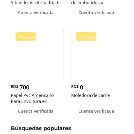
5 bandejas vitrina fria b
de embutidos y
alimentos
Cuenta verificada
Cuenta verificada
700
0
RD$
RD$
Papel Pvc Americano
Moledora de carne
Para Envoltura en
tamaños de 14-16 y 18
Cuenta verificada
Cuenta verificada
pulgadas
Búsquedas populares