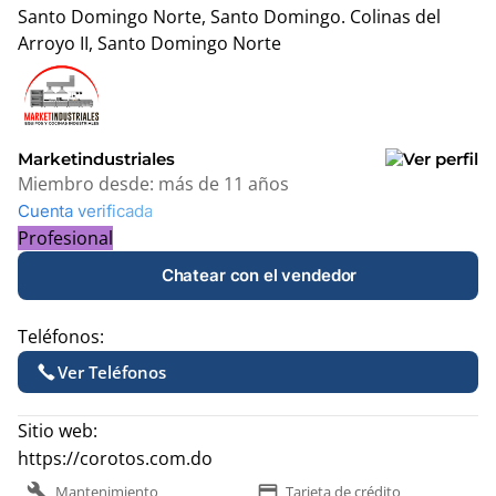
Santo Domingo Norte, Santo Domingo.
Colinas del
Arroyo II, Santo Domingo Norte
Leaflet
|
© OpenStreetMap contributors
+
−
Marketindustriales
Miembro desde:
más de 11 años
Cuenta verificada
Profesional
Chatear con el vendedor
Teléfonos:
Ver Teléfonos
Sitio web:
https://corotos.com.do
build
payment
Mantenimiento
Tarjeta de crédito