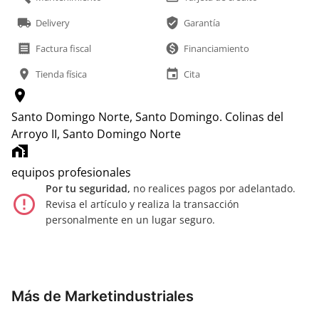
local_shipping
verified_user
Delivery
Garantía
receipt
monetization_on
Factura fiscal
Financiamiento
location_on
event
Tienda física
Cita
location_on
Santo Domingo Norte, Santo Domingo.
Colinas del
Arroyo II, Santo Domingo Norte
home_work
equipos profesionales
Por tu seguridad,
no realices pagos por adelantado.
error_outline
Revisa el artículo y realiza la transacción
personalmente en un lugar seguro.
Más de Marketindustriales