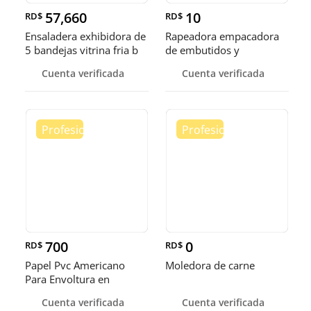
57,660
10
RD$
RD$
Ensaladera exhibidora de
Rapeadora empacadora
5 bandejas vitrina fria b
de embutidos y
alimentos
Cuenta verificada
Cuenta verificada
700
0
RD$
RD$
Papel Pvc Americano
Moledora de carne
Para Envoltura en
tamaños de 14-16 y 18
Cuenta verificada
Cuenta verificada
pulgadas