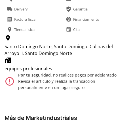
local_shipping
verified_user
Delivery
Garantía
receipt
monetization_on
Factura fiscal
Financiamiento
location_on
event
Tienda física
Cita
location_on
Santo Domingo Norte, Santo Domingo.
Colinas del
Arroyo II, Santo Domingo Norte
home_work
equipos profesionales
Por tu seguridad,
no realices pagos por adelantado.
error_outline
Revisa el artículo y realiza la transacción
personalmente en un lugar seguro.
Más de Marketindustriales