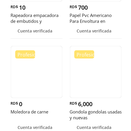
10
700
RD$
RD$
Rapeadora empacadora
Papel Pvc Americano
de embutidos y
Para Envoltura en
alimentos
tamaños de 14-16 y 18
Cuenta verificada
Cuenta verificada
pulgadas
0
6,000
RD$
RD$
Moledora de carne
Gondola gondolas usadas
y nuevas
Cuenta verificada
Cuenta verificada