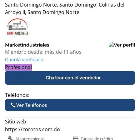
Santo Domingo Norte, Santo Domingo.
Colinas del
Arroyo II, Santo Domingo Norte
Leaflet
|
© OpenStreetMap contributors
+
−
Marketindustriales
Miembro desde:
más de 11 años
Cuenta verificada
Profesional
Chatear con el vendedor
Teléfonos:
Ver Teléfonos
Sitio web:
https://corotos.com.do
build
payment
Mantenimiento
Tarjeta de crédito