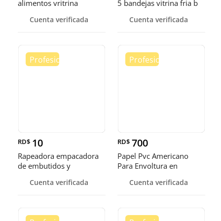
alimentos vritrina
5 bandejas vitrina fria b
exhibidora fr
Cuenta verificada
Cuenta verificada
10
700
RD$
RD$
Rapeadora empacadora
Papel Pvc Americano
de embutidos y
Para Envoltura en
alimentos
tamaños de 14-16 y 18
Cuenta verificada
Cuenta verificada
pulgadas