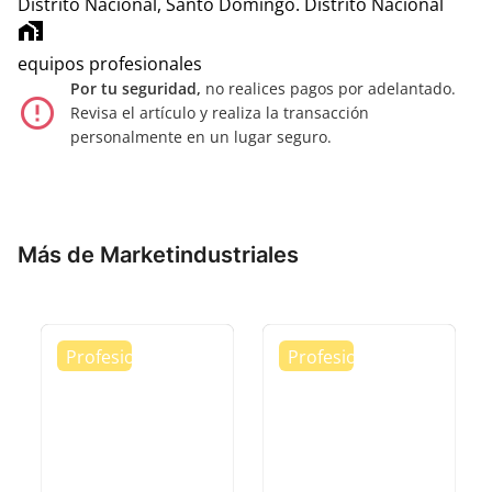
Distrito Nacional, Santo Domingo.
Distrito Nacional
home_work
equipos profesionales
Por tu seguridad,
no realices pagos por adelantado.
error_outline
Revisa el artículo y realiza la transacción
personalmente en un lugar seguro.
Más de Marketindustriales