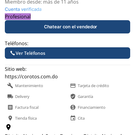
Miembro desde:
más de 11 años
Cuenta verificada
Profesional
Chatear con el vendedor
Teléfonos:
Ver Teléfonos
Sitio web:
https://corotos.com.do
build
payment
Mantenimiento
Tarjeta de crédito
local_shipping
verified_user
Delivery
Garantía
receipt
monetization_on
Factura fiscal
Financiamiento
location_on
event
Tienda física
Cita
location_on