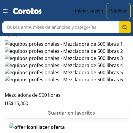
Iniciar sesión
Publicar
chevron_left
chevron_right
Mezcladora de 500 libras
US$
15,300
Hacer oferta