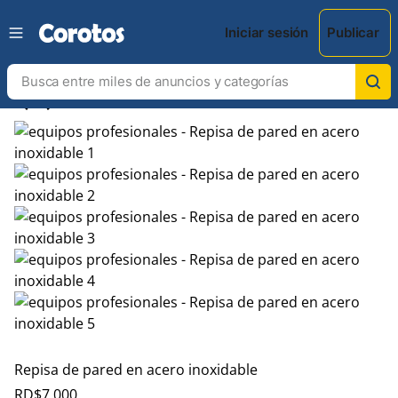
Iniciar sesión
Publicar
chevron_left
chevron_right
Repisa de pared en acero inoxidable
RD$
7,000