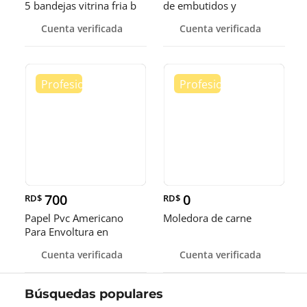
5 bandejas vitrina fria b
de embutidos y
alimentos
Cuenta verificada
Cuenta verificada
700
0
RD$
RD$
Papel Pvc Americano
Moledora de carne
Para Envoltura en
tamaños de 14-16 y 18
Cuenta verificada
Cuenta verificada
pulgadas
Búsquedas populares