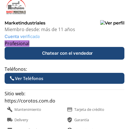
Marketindustriales
Miembro desde:
más de 11 años
Cuenta verificada
Profesional
Chatear con el vendedor
Teléfonos:
Ver Teléfonos
Sitio web:
https://corotos.com.do
build
payment
Mantenimiento
Tarjeta de crédito
local_shipping
verified_user
Delivery
Garantía