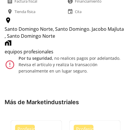
receipt
monetization_on
Factura fiscal
Financiamiento
location_on
event
Tienda física
Cita
location_on
Santo Domingo Norte, Santo Domingo.
Jacobo Majluta
, Santo Domingo Norte
home_work
equipos profesionales
Por tu seguridad,
no realices pagos por adelantado.
error_outline
Revisa el artículo y realiza la transacción
personalmente en un lugar seguro.
Más de Marketindustriales