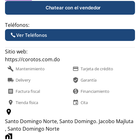
Chatear con el vendedor
Teléfonos:
Ver Teléfonos
Sitio web:
https://corotos.com.do
build
payment
Mantenimiento
Tarjeta de crédito
local_shipping
verified_user
Delivery
Garantía
receipt
monetization_on
Factura fiscal
Financiamiento
location_on
event
Tienda física
Cita
location_on
Santo Domingo Norte, Santo Domingo.
Jacobo Majluta
, Santo Domingo Norte
home_work