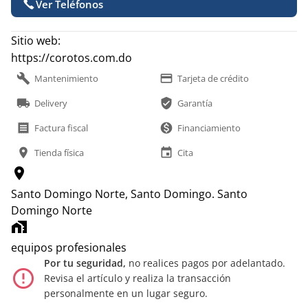
Ver Teléfonos
Sitio web:
https://corotos.com.do
build
payment
Mantenimiento
Tarjeta de crédito
local_shipping
verified_user
Delivery
Garantía
receipt
monetization_on
Factura fiscal
Financiamiento
location_on
event
Tienda física
Cita
location_on
Santo Domingo Norte, Santo Domingo.
Santo
Domingo Norte
home_work
equipos profesionales
Por tu seguridad,
no realices pagos por adelantado.
error_outline
Revisa el artículo y realiza la transacción
personalmente en un lugar seguro.