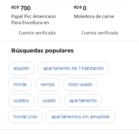
700
0
RD$
RD$
Papel Pvc Americano
Moledora de carne
Para Envoltura en
tamaños de 14-16 y 18
Cuenta verificada
Cuenta verificada
pulgadas
Búsquedas populares
alquiler
apartamento de 1 habitación
honda
ventas
todo usado
usados
usado
apartamento
honda civic
apartamentos sin amueblar