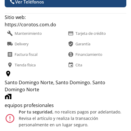
Ver Teléfonos
Sitio web:
https://corotos.com.do
build
payment
Mantenimiento
Tarjeta de crédito
local_shipping
verified_user
Delivery
Garantía
receipt
monetization_on
Factura fiscal
Financiamiento
location_on
event
Tienda física
Cita
location_on
Santo Domingo Norte, Santo Domingo.
Santo
Domingo Norte
home_work
equipos profesionales
Por tu seguridad,
no realices pagos por adelantado.
error_outline
Revisa el artículo y realiza la transacción
personalmente en un lugar seguro.