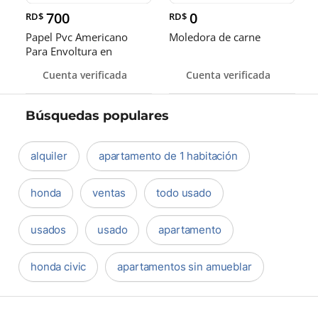
700
0
RD$
RD$
Papel Pvc Americano
Moledora de carne
Para Envoltura en
tamaños de 14-16 y 18
Cuenta verificada
Cuenta verificada
pulgadas
Búsquedas populares
alquiler
apartamento de 1 habitación
honda
ventas
todo usado
usados
usado
apartamento
honda civic
apartamentos sin amueblar