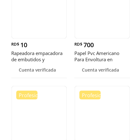
10
700
RD$
RD$
Rapeadora empacadora
Papel Pvc Americano
de embutidos y
Para Envoltura en
alimentos
tamaños de 14-16 y 18
Cuenta verificada
Cuenta verificada
pulgadas