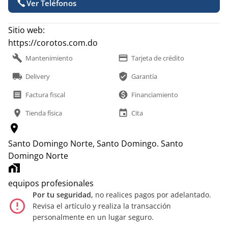
Ver Teléfonos
Sitio web:
https://corotos.com.do
build
payment
Mantenimiento
Tarjeta de crédito
local_shipping
verified_user
Delivery
Garantía
receipt
monetization_on
Factura fiscal
Financiamiento
location_on
event
Tienda física
Cita
location_on
Santo Domingo Norte, Santo Domingo.
Santo
Domingo Norte
home_work
equipos profesionales
Por tu seguridad,
no realices pagos por adelantado.
error_outline
Revisa el artículo y realiza la transacción
personalmente en un lugar seguro.