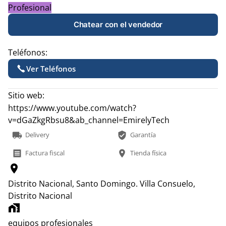
Profesional
Chatear con el vendedor
Teléfonos:
Ver Teléfonos
Sitio web:
https://www.youtube.com/watch?
v=dGaZkgRbsu8&ab_channel=EmirelyTech
local_shipping
verified_user
Delivery
Garantía
receipt
location_on
Factura fiscal
Tienda física
location_on
Distrito Nacional, Santo Domingo.
Villa Consuelo,
Distrito Nacional
home_work
equipos profesionales