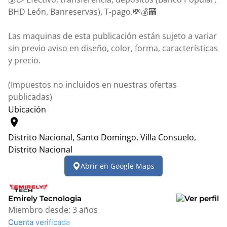
BHD León, Banreservas), T-pago.💸💰🏧
Las maquinas de esta publicación están sujeto a variar
sin previo aviso en diseño, color, forma, características
y precio.
(Impuestos no incluidos en nuestras ofertas
publicadas)
Ubicación
location_on
Distrito Nacional, Santo Domingo.
Villa Consuelo,
Distrito Nacional
Leaflet
|
© OpenStreetMap contributors
Abrir en Google Maps
+
−
Emirely Tecnologia
Miembro desde:
3 años
Cuenta verificada