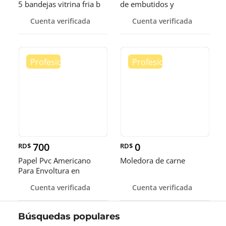
5 bandejas vitrina fria b
de embutidos y
alimentos
Cuenta verificada
Cuenta verificada
700
0
RD$
RD$
Papel Pvc Americano
Moledora de carne
Para Envoltura en
tamaños de 14-16 y 18
Cuenta verificada
Cuenta verificada
pulgadas
Búsquedas populares