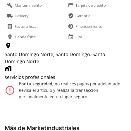
build
payment
Mantenimiento
Tarjeta de crédito
local_shipping
verified_user
Delivery
Garantía
receipt
monetization_on
Factura fiscal
Financiamiento
location_on
event
Tienda física
Cita
location_on
Santo Domingo Norte, Santo Domingo.
Santo
Domingo Norte
home_work
servicios profesionales
Por tu seguridad,
no realices pagos por adelantado.
error_outline
Revisa el artículo y realiza la transacción
personalmente en un lugar seguro.
Más de Marketindustriales