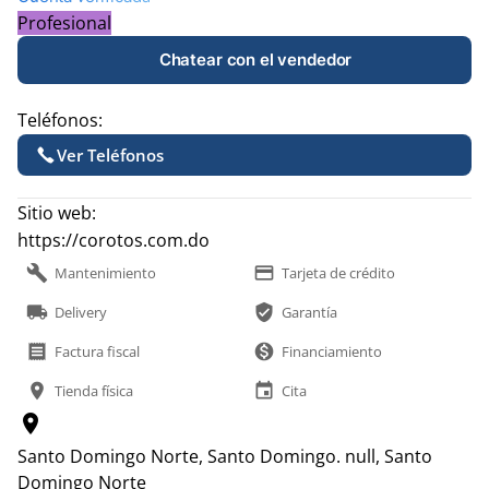
Profesional
Chatear con el vendedor
Teléfonos:
Ver Teléfonos
Sitio web:
https://corotos.com.do
build
payment
Mantenimiento
Tarjeta de crédito
local_shipping
verified_user
Delivery
Garantía
receipt
monetization_on
Factura fiscal
Financiamiento
location_on
event
Tienda física
Cita
location_on
Santo Domingo Norte, Santo Domingo.
null, Santo
Domingo Norte