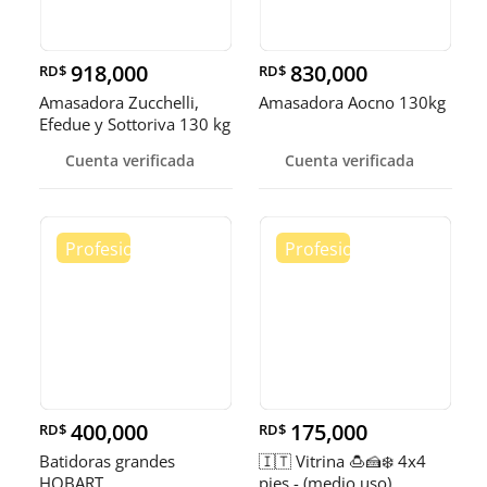
918,000
830,000
RD$
RD$
Amasadora Zucchelli,
Amasadora Aocno 130kg
Efedue y Sottoriva 130 kg
Cuenta verificada
Cuenta verificada
400,000
175,000
RD$
RD$
Batidoras grandes
🇮🇹 Vitrina 🍮🍰❄️ 4x4
HOBART
pies - (medio uso)