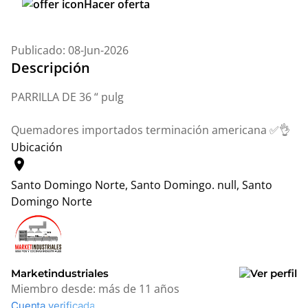
Hacer oferta
Publicado: 08-Jun-2026
Descripción
PARRILLA DE 36 “ pulg
Quemadores importados terminación americana ✅👌
Ubicación
location_on
Santo Domingo Norte, Santo Domingo.
null, Santo
Domingo Norte
Leaflet
|
© OpenStreetMap contributors
+
−
Marketindustriales
Miembro desde:
más de 11 años
Cuenta verificada