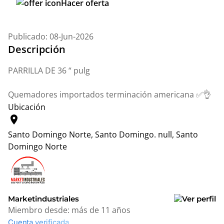
Hacer oferta
Publicado: 08-Jun-2026
Descripción
PARRILLA DE 36 “ pulg
Quemadores importados terminación americana ✅👌
Ubicación
location_on
Santo Domingo Norte, Santo Domingo.
null, Santo
Domingo Norte
Leaflet
|
© OpenStreetMap contributors
+
−
Marketindustriales
Miembro desde:
más de 11 años
Cuenta verificada