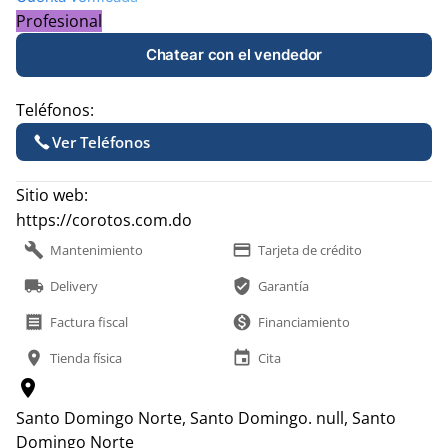
Profesional
Chatear con el vendedor
Teléfonos:
Ver Teléfonos
Sitio web:
https://corotos.com.do
build
payment
Mantenimiento
Tarjeta de crédito
local_shipping
verified_user
Delivery
Garantía
receipt
monetization_on
Factura fiscal
Financiamiento
location_on
event
Tienda física
Cita
location_on
Santo Domingo Norte, Santo Domingo.
null, Santo
Domingo Norte