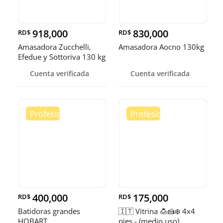
918,000
830,000
RD$
RD$
Amasadora Zucchelli,
Amasadora Aocno 130kg
Efedue y Sottoriva 130 kg
Cuenta verificada
Cuenta verificada
400,000
175,000
RD$
RD$
Batidoras grandes
🇮🇹 Vitrina 🍮🍰❄️ 4x4
HOBART
pies - (medio uso)