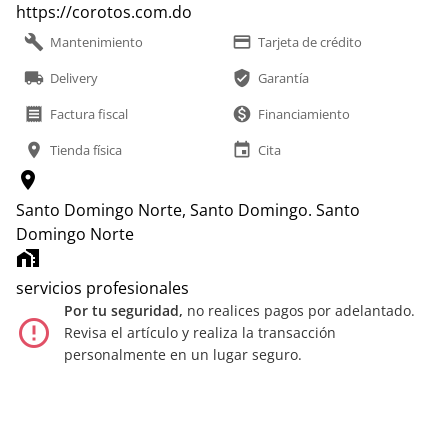
https://corotos.com.do
build
payment
Mantenimiento
Tarjeta de crédito
local_shipping
verified_user
Delivery
Garantía
receipt
monetization_on
Factura fiscal
Financiamiento
location_on
event
Tienda física
Cita
location_on
Santo Domingo Norte, Santo Domingo.
Santo
Domingo Norte
home_work
servicios profesionales
Por tu seguridad,
no realices pagos por adelantado.
error_outline
Revisa el artículo y realiza la transacción
personalmente en un lugar seguro.