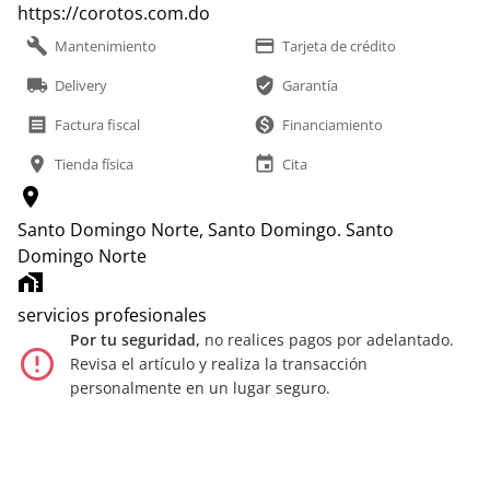
https://corotos.com.do
build
payment
Mantenimiento
Tarjeta de crédito
local_shipping
verified_user
Delivery
Garantía
receipt
monetization_on
Factura fiscal
Financiamiento
location_on
event
Tienda física
Cita
location_on
Santo Domingo Norte, Santo Domingo.
Santo
Domingo Norte
home_work
servicios profesionales
Por tu seguridad,
no realices pagos por adelantado.
error_outline
Revisa el artículo y realiza la transacción
personalmente en un lugar seguro.