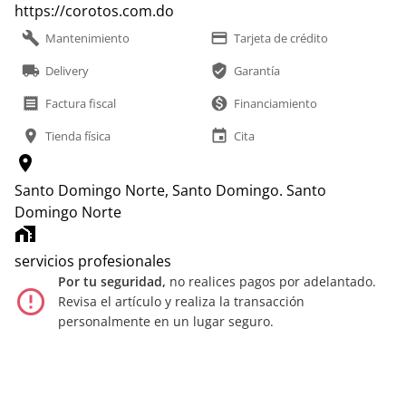
https://corotos.com.do
build
payment
Mantenimiento
Tarjeta de crédito
local_shipping
verified_user
Delivery
Garantía
receipt
monetization_on
Factura fiscal
Financiamiento
location_on
event
Tienda física
Cita
location_on
Santo Domingo Norte, Santo Domingo.
Santo
Domingo Norte
home_work
servicios profesionales
Por tu seguridad,
no realices pagos por adelantado.
error_outline
Revisa el artículo y realiza la transacción
personalmente en un lugar seguro.