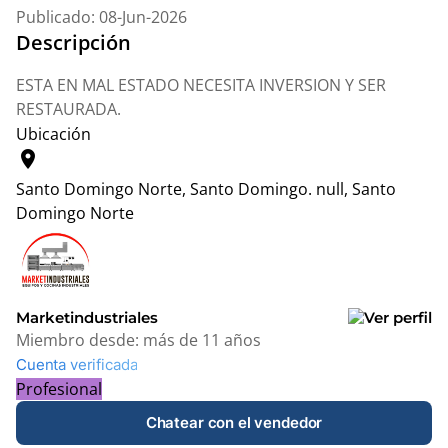
Publicado: 08-Jun-2026
Descripción
ESTA EN MAL ESTADO NECESITA INVERSION Y SER
RESTAURADA.
Ubicación
location_on
Santo Domingo Norte, Santo Domingo.
null, Santo
Domingo Norte
Leaflet
|
© OpenStreetMap contributors
+
−
Marketindustriales
Miembro desde:
más de 11 años
Cuenta verificada
Profesional
Chatear con el vendedor