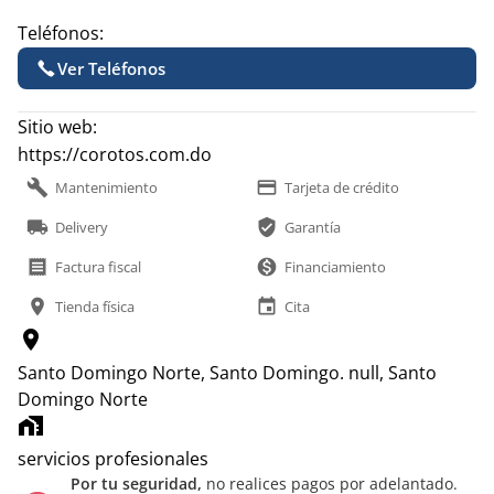
Teléfonos:
Ver Teléfonos
Sitio web:
https://corotos.com.do
build
payment
Mantenimiento
Tarjeta de crédito
local_shipping
verified_user
Delivery
Garantía
receipt
monetization_on
Factura fiscal
Financiamiento
location_on
event
Tienda física
Cita
location_on
Santo Domingo Norte, Santo Domingo.
null, Santo
Domingo Norte
home_work
servicios profesionales
Por tu seguridad,
no realices pagos por adelantado.