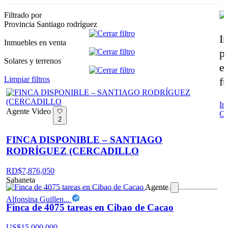
Filtrado por
Provincia
Santiago rodríguez
I
Inmuebles en venta
pa
Solares y terrenos
e
Limpiar filtros
f
In
Agente
Video
Cr
2
FINCA DISPONIBLE – SANTIAGO
RODRÍGUEZ (CERCADILLO
RD$
7,876,050
Sabaneta
Agente
Alfonsina Guillen...
Finca de 4075 tareas en Cibao de Cacao
US$
15,000,000