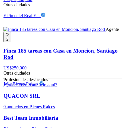
Otras ciudades
F Pimentel Real E...
Agente
2
Finca 185 tareas con Casa en Moncion, Santiago
Rod
US$
250,000
Otras ciudades
Profesionales destacados
Jalia Bienes Raíces
¿Quieres ver tu anuncio aquí?
QUACON SRL
0 anuncios en Bienes Raíces
Best Team Inmobiliaria