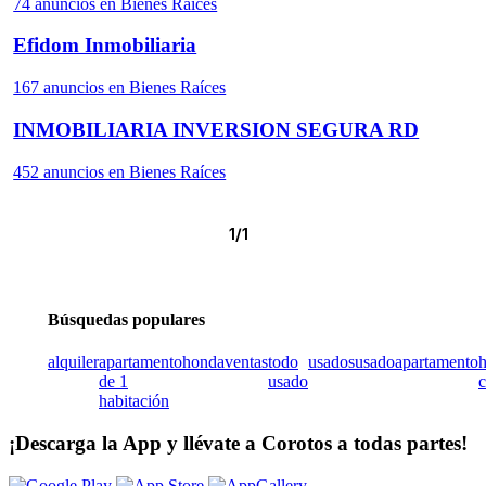
74 anuncios en Bienes Raíces
Efidom Inmobiliaria
167 anuncios en Bienes Raíces
INMOBILIARIA INVERSION SEGURA RD
452 anuncios en Bienes Raíces
1/1
Búsquedas populares
alquiler
apartamento
honda
ventas
todo
usados
usado
apartamento
de 1
usado
c
habitación
¡Descarga la App y llévate a Corotos a todas partes!