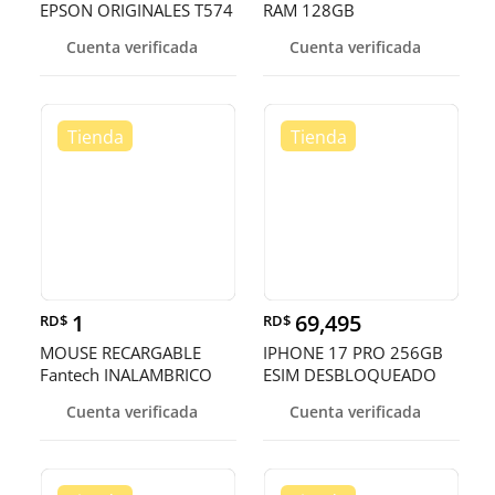
EPSON ORIGINALES T574
RAM 128GB
EN TODOS LOS
Cuenta verificada
Cuenta verificada
COLORES,ECOTANK
L8050
1
69,495
RD$
RD$
MOUSE RECARGABLE
IPHONE 17 PRO 256GB
Fantech INALAMBRICO
ESIM DESBLOQUEADO
(Mod.WG9)
DE FABRICA ¡
Cuenta verificada
Cuenta verificada
NEGRO/BLANCO