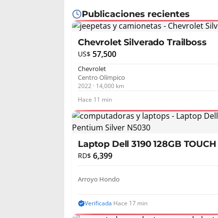
Publicaciones recientes
Chevrolet Silverado Trailboss
57,500
US$
Chevrolet
Centro Olímpico
2022 · 14,000 km
Hace 11 min
Laptop Dell 3190 128GB TOUCH 
N5030
6,399
RD$
Arroyo Hondo
Verificada
·
Hace 17 min