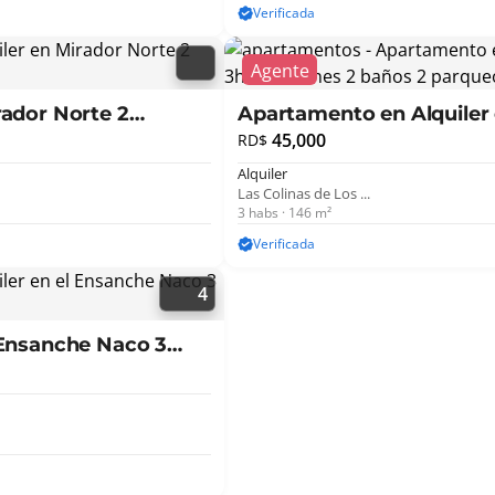
Verificada
rador Norte 2
Apartamento en Alquiler e
45,000
RD$
Alquiler
Las Colinas de Los ...
3 habs · 146 m²
Verificada
4
 Ensanche Naco 3