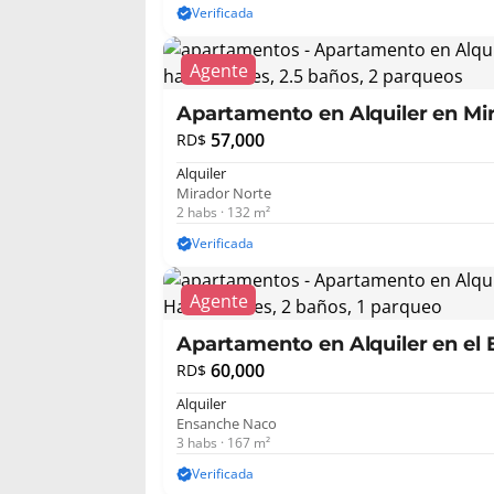
Verificada
Apartamento en Alquiler en Mi
habita...
57,000
RD$
Alquiler
Mirador Norte
2 habs · 132 m²
Verificada
Apartamento en Alquiler en el
Hab...
60,000
RD$
Alquiler
Ensanche Naco
3 habs · 167 m²
Verificada