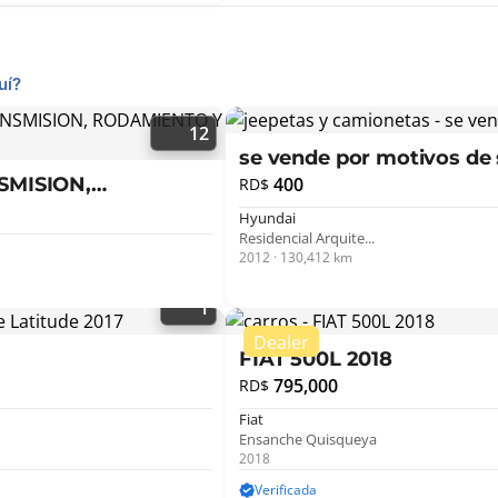
uí?
12
se vende por motivos de
SMISION,
400
RD$
Hyundai
Residencial Arquite...
2012 · 130,412 km
1
FIAT 500L 2018
795,000
RD$
Fiat
Ensanche Quisqueya
2018
Verificada