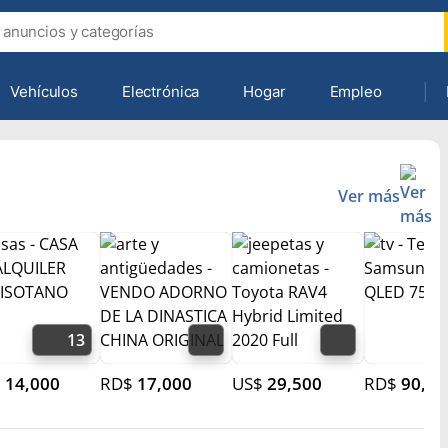
Vehículos
Electrónica
Hogar
Empleo
Ver más
13
$
14,000
RD$
17,000
US$
29,500
RD$
90,00