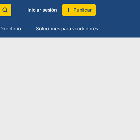
Iniciar sesión
Publicar
Directorio
Soluciones para vendedores
1
0
US$
47,000
Cuenta verificada