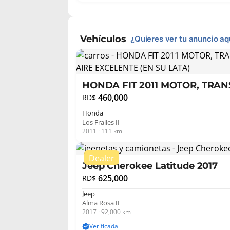
Vehículos
¿Quieres ver tu anuncio aq
HONDA FIT 2011 MOTOR, TRAN
RODAMIENTO Y A...
460,000
RD$
Honda
Los Frailes II
2011 · 111 km
Jeep Cherokee Latitude 2017
625,000
RD$
Jeep
Alma Rosa II
2017 · 92,000 km
Verificada