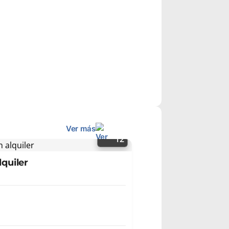
Ver más
12
lquiler