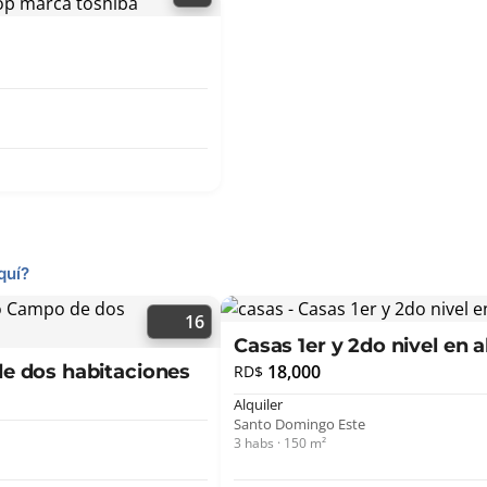
quí?
16
Casas 1er y 2do nivel en a
e dos habitaciones
18,000
RD$
Alquiler
Santo Domingo Este
3 habs · 150 m²