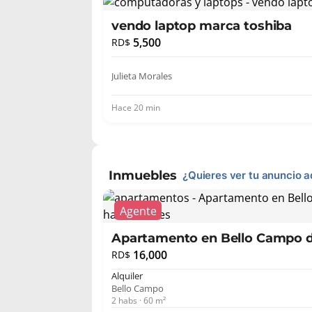
vendo laptop marca toshiba
5,500
RD$
Julieta Morales
Hace 20 min
Inmuebles
¿Quieres ver tu anuncio a
Apartamento en Bello Campo d
16,000
RD$
Alquiler
Bello Campo
2 habs · 60 m²