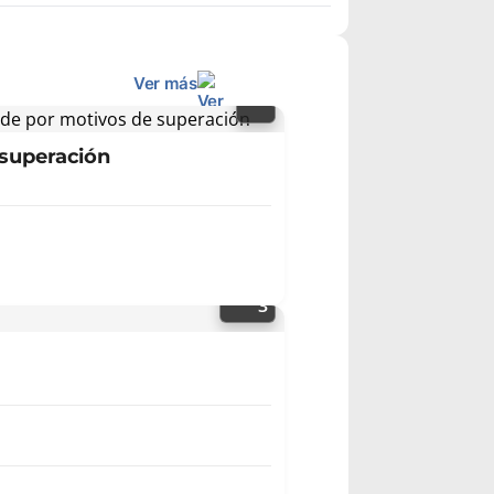
Ver más
 superación
3