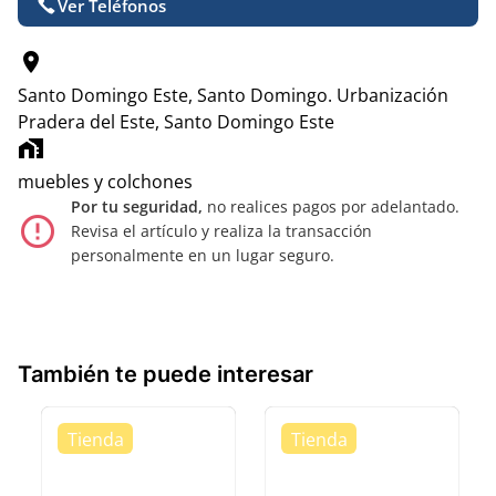
Ver Teléfonos
location_on
Santo Domingo Este, Santo Domingo.
Urbanización
Pradera del Este, Santo Domingo Este
home_work
muebles y colchones
Por tu seguridad,
no realices pagos por adelantado.
error_outline
Revisa el artículo y realiza la transacción
personalmente en un lugar seguro.
También te puede interesar