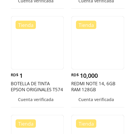
Cuenta verificada
Cuenta verificada
1
10,000
RD$
RD$
BOTELLA DE TINTA
REDMI NOTE 14, 6GB
EPSON ORIGINALES T574
RAM 128GB
EN TODOS LOS
Cuenta verificada
Cuenta verificada
COLORES,ECOTANK
L8050