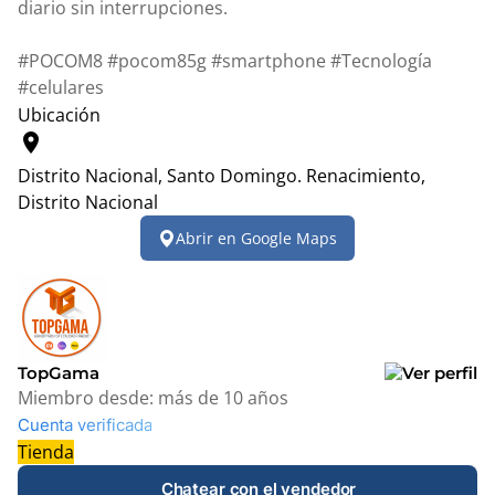
diario sin interrupciones.
#POCOM8 #pocom85g #smartphone #Tecnología
#celulares
Ubicación
location_on
Distrito Nacional, Santo Domingo.
Renacimiento,
Distrito Nacional
Leaflet
|
© OpenStreetMap contributors
Abrir en Google Maps
+
−
TopGama
Miembro desde:
más de 10 años
Cuenta verificada
Tienda
Chatear con el vendedor