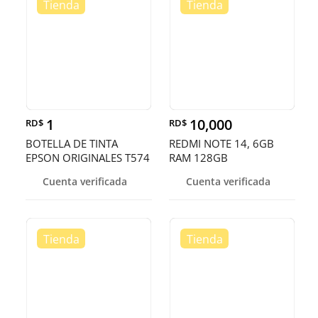
1
10,000
RD$
RD$
BOTELLA DE TINTA
REDMI NOTE 14, 6GB
EPSON ORIGINALES T574
RAM 128GB
EN TODOS LOS
Cuenta verificada
Cuenta verificada
COLORES,ECOTANK
L8050