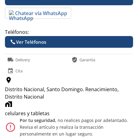
Chatear vía WhatsApp
Teléfonos:
Ver Teléfonos
local_shipping
verified_user
Delivery
Garantía
event
Cita
location_on
Distrito Nacional, Santo Domingo.
Renacimiento,
Distrito Nacional
home_work
celulares y tabletas
Por tu seguridad,
no realices pagos por adelantado.
error_outline
Revisa el artículo y realiza la transacción
personalmente en un lugar seguro.