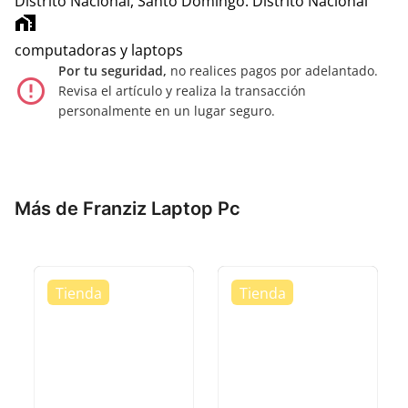
Distrito Nacional, Santo Domingo.
Distrito Nacional
home_work
computadoras y laptops
Por tu seguridad,
no realices pagos por adelantado.
error_outline
Revisa el artículo y realiza la transacción
personalmente en un lugar seguro.
Más de Franziz Laptop Pc