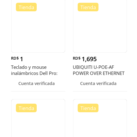
1
1,695
RD$
RD$
Teclado y mouse
UBIQUITI U-POE-AF
inalámbricos Dell Pro:
POWER OVER ETHERNET
KM5221W
INJECTOR - 110 V AC, 220
Cuenta verificada
Cuenta verificada
V AC INPUT - 48 V