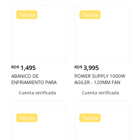
1,495
3,995
RD$
RD$
ABANICO DE
POWER SUPPLY 1000W
ENFRIAMIENTO PARA
AGILER - 120MM FAN
LAPTOP DE 14 HASTA 17
20+4 PIN + 2 SATA
Cuenta verificada
Cuenta verificada
PULGADAS, FAN COOLER
PARA LAP