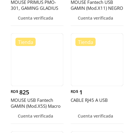
MOUSE PRIMUS PMO-
MOUSE Fantech USB
301, GAMING GLADIUS
GAMIN (Mod.X11) NEGRO
16000P, OPTICO USB, 6
PARA JUGADORES VIP,
Cuenta verificada
Cuenta verificada
BOTONES, VELOCIDAD
ALTO NIVEL DE JUEGO
825
1
RD$
RD$
MOUSE USB Fantech
CABLE RJ45 A USB
GAMIN (Mod.X5S) Macro
Programable Negro PARA
Cuenta verificada
Cuenta verificada
JUGADORES DE VERD