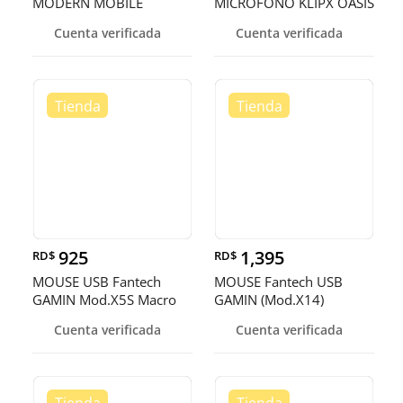
MODERN MOBILE
MICROFONO KLIPX OASIS
BLUETOOTH BLUETRACK,
- BLUETOOTH 5.0 -
Cuenta verificada
Cuenta verificada
COLOR NEGRO KTF-
CANCELACION DE RUIDO
00013
ACTIVA
925
1,395
RD$
RD$
MOUSE USB Fantech
MOUSE Fantech USB
GAMIN Mod.X5S Macro
GAMIN (Mod.X14)
Programable Negro PARA
NEGRO,PARA
Cuenta verificada
Cuenta verificada
JUGADOR
VERDADEROS,
JUGADORES