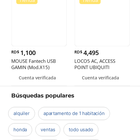
1,100
4,495
RD$
RD$
MOUSE Fantech USB
LOCO5 AC, ACCESS
GAMIN (Mod.X15)
POINT UBIQUITI
NEGRO,PARA
NANOSTATION AIRMAX
Cuenta verificada
Cuenta verificada
VERDADEROS
INDOOR/ OUTDOOR
JUAGADORES
Búsquedas populares
alquiler
apartamento de 1 habitación
honda
ventas
todo usado