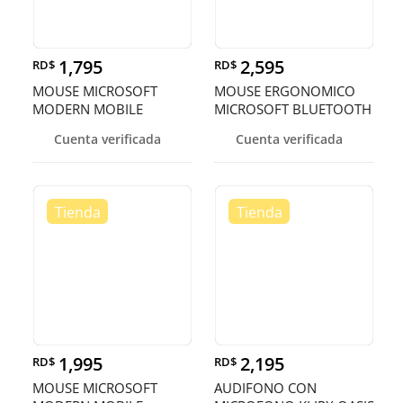
1,795
2,595
RD$
RD$
MOUSE MICROSOFT
MOUSE ERGONOMICO
MODERN MOBILE
MICROSOFT BLUETOOTH
BLUETOOTH BLUETRACK
5.0 WIRELESS, COLOR
Cuenta verificada
Cuenta verificada
EN TODOS LOS COLORES
BLACK (NEGRO).222-
00002
1,995
2,195
RD$
RD$
MOUSE MICROSOFT
AUDIFONO CON