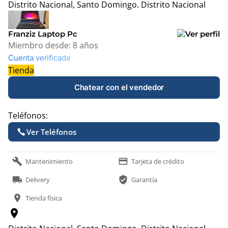
Distrito Nacional, Santo Domingo.
Distrito Nacional
Leaflet
|
© OpenStreetMap contributors
+
Franziz Laptop Pc
−
Miembro desde:
8 años
Cuenta verificada
Tienda
Chatear con el vendedor
Teléfonos:
Ver Teléfonos
build
payment
Mantenimiento
Tarjeta de crédito
local_shipping
verified_user
Delivery
Garantía
location_on
Tienda física
location_on