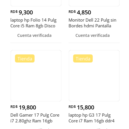
9,300
4,850
RD$
RD$
laptop hp Folio 14 Pulg
Monitor Dell 22 Pulg sin
Core i5 Ram 8gb Disco
Bordes hdmi Pantalla
solido Wifi
Giratoria
Cuenta verificada
Cuenta verificada
19,800
15,800
RD$
RD$
Dell Gamer 17 Pulg Core
laptop hp G3 17 Pulg
i7 2.80ghz Ram 16gb
Core i7 Ram 16gb ddr4
ddr4 Disco 512gb ssd
Disco 512gb SSD Video