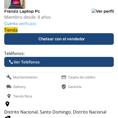
+
Franziz Laptop Pc
−
Miembro desde:
8 años
Cuenta verificada
Tienda
Chatear con el vendedor
Teléfonos:
Ver Teléfonos
build
payment
Mantenimiento
Tarjeta de crédito
local_shipping
verified_user
Delivery
Garantía
location_on
Tienda física
location_on
Distrito Nacional, Santo Domingo.
Distrito Nacional