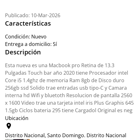
Publicado: 10-Mar-2026
Características
Condición:
Nuevo
Entrega a domicilio:
Sí
Descripción
Esta nueva es una Macbook pro Retina de 13.3
Pulgadas Touch bar año 2020 tiene Procesador intel
Core i5 1.4ghz de memoria Ram 8gb de Disco duro
256gb ssd Solido trae entradas usb tipo-C y Camara
interna hd Wifi y bluetoth Resolucion de pantalla 2560
x 1600 Video trae una tarjeta intel iris Plus Graphis 645
1.5gb Ciclos bateria 295 tiene Cargadol Original es neg
Ubicación
location_on
Distrito Nacional, Santo Domingo.
Distrito Nacional
Leaflet
|
© OpenStreetMap contributors