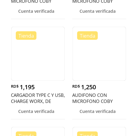
MICROFONO COBY
MICROFONO COBY
WIRELESS, BLUETOOTH
WIRELESS,BLUETOOTH
Cuenta verificada
Cuenta verificada
5.0, , CONTROL DE
5.0,CONTROL DE
VOLUMEN,ACTIVA
VOLUMEN,PAUSA
1,195
1,250
RD$
RD$
CARGADOR TYPE C Y USB,
AUDIFONO CON
CHARGE WORX, DE
MICROFONO COBY
PARED TYPE C/PD POWER
EARPODS BLUETOOTH,
Cuenta verificada
Cuenta verificada
OUTPUT:5V3A
NEGRO