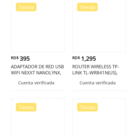
395
1,295
RD$
RD$
ADAPTADOR DE RED USB
ROUTER WIRELESS TP-
WIFI NEXXT NANOLYNX,
LINK TL-WR841N(US),
2.4GHZ/150MBPS,
2.4GHZ/300MBPS, 1
Cuenta verificada
Cuenta verificada
802.11B/G/N.
PUERTO WAN + 4
PUERTOS