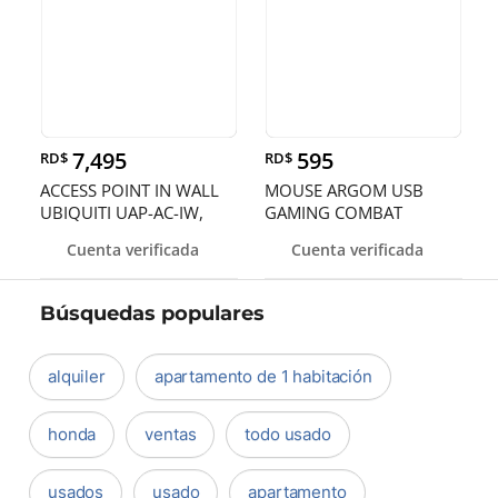
7,495
595
RD$
RD$
ACCESS POINT IN WALL
MOUSE ARGOM USB
UBIQUITI UAP-AC-IW,
GAMING COMBAT
2.4GHZ 300MBPS -
NEGRO,PARA JUGADORES
Cuenta verificada
Cuenta verificada
5GHZ/867MBPS, 2
DE ALTO NIVEL
PUERTO
Búsquedas populares
alquiler
apartamento de 1 habitación
honda
ventas
todo usado
usados
usado
apartamento