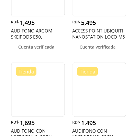
1,495
5,495
RD$
RD$
AUDIFONO ARGOM
ACCESS POINT UBIQUITI
SKEIPODS E50,
NANOSTATION LOCO M5
AURICULARES ESTÉREO
AIRMAX INDOOR
Cuenta verificada
Cuenta verificada
INALÁMBRICOS, BT
OUTDOOR 5.8GHZ 150+
VERSIÓN: 5.0
MBPS
1,695
1,495
RD$
RD$
AUDIFONO CON
AUDIFONO CON