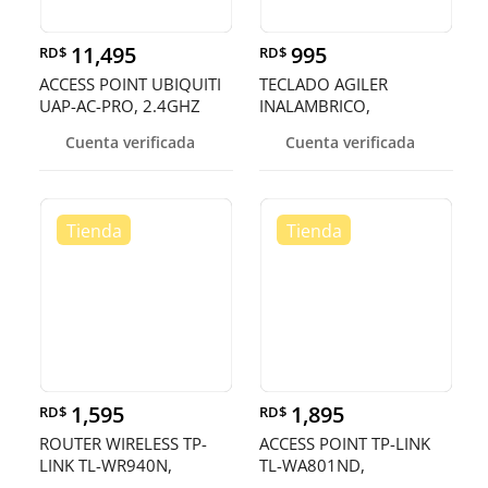
11,495
995
RD$
RD$
ACCESS POINT UBIQUITI
TECLADO AGILER
UAP-AC-PRO, 2.4GHZ
INALAMBRICO,
450MBPS -
MULTIMEDIA 2.4 GHZ,
Cuenta verificada
Cuenta verificada
5GHZ/1300MBPS,
Smart TV / Box TV / PS3
1,595
1,895
RD$
RD$
ROUTER WIRELESS TP-
ACCESS POINT TP-LINK
LINK TL-WR940N,
TL-WA801ND,
2.4GHZ/450MBPS, 1
2.4GHZ/300MBPS,1