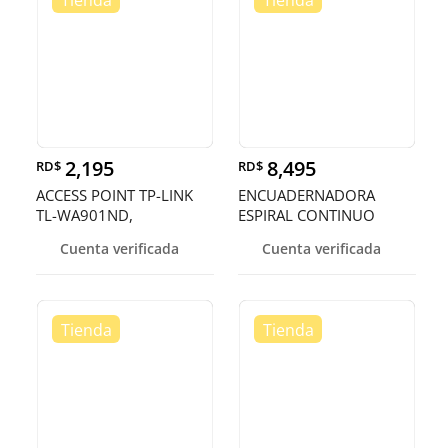
2,195
8,495
RD$
RD$
ACCESS POINT TP-LINK
ENCUADERNADORA
TL-WA901ND,
ESPIRAL CONTINUO
2.4GHZ/450MBPS, 1
REDONDO CAPACIDAD
Cuenta verificada
Cuenta verificada
PUERTO LAN POE,
DE PERFORACIÓN 12
802.11B/G/N,
HOJAS A VEZ