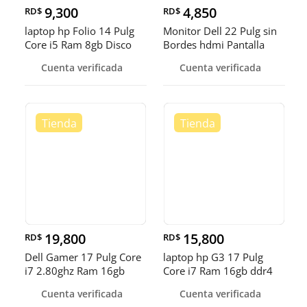
9,300
4,850
RD$
RD$
laptop hp Folio 14 Pulg
Monitor Dell 22 Pulg sin
Core i5 Ram 8gb Disco
Bordes hdmi Pantalla
solido Wifi
Giratoria
Cuenta verificada
Cuenta verificada
19,800
15,800
RD$
RD$
Dell Gamer 17 Pulg Core
laptop hp G3 17 Pulg
i7 2.80ghz Ram 16gb
Core i7 Ram 16gb ddr4
ddr4 Disco 512gb ssd
Disco 512gb SSD Video
Cuenta verificada
Cuenta verificada
Nvidea 4gb Dedi
8gb