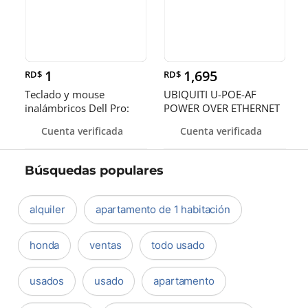
1
1,695
RD$
RD$
Teclado y mouse
UBIQUITI U-POE-AF
inalámbricos Dell Pro:
POWER OVER ETHERNET
KM5221W
INJECTOR - 110 V AC, 220
Cuenta verificada
Cuenta verificada
V AC INPUT - 48 V
Búsquedas populares
alquiler
apartamento de 1 habitación
honda
ventas
todo usado
usados
usado
apartamento