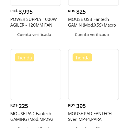
3,995
825
RD$
RD$
POWER SUPPLY 1000W
MOUSE USB Fantech
AGILER - 120MM FAN
GAMIN (Mod.X5S) Macro
20+4 PIN + 2 SATA (AGI-
Programable Negro PARA
Cuenta verificada
Cuenta verificada
PS1000)
JUGADORES DE VERD
225
395
RD$
RD$
MOUSE PAD Fantech
MOUSE PAD FANTECH
GAMING (Mod.MP292
Sven MP44,PARA
VERDADEROS