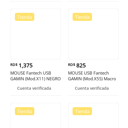
1,375
825
RD$
RD$
MOUSE Fantech USB
MOUSE USB Fantech
GAMIN (Mod.X11) NEGRO
GAMIN (Mod.X5S) Macro
PARA JUGADORES VIP,
Programable Negro PARA
Cuenta verificada
Cuenta verificada
ALTO NIVEL DE JUEGO
JUGADORES DE VERD