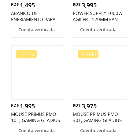
1,495
3,995
RD$
RD$
ABANICO DE
POWER SUPPLY 1000W
ENFRIAMIENTO PARA
AGILER - 120MM FAN
LAPTOP DE 14 HASTA 17
20+4 PIN + 2 SATA
Cuenta verificada
Cuenta verificada
PULGADAS, FAN COOLER
PARA LAP
1,995
3,975
RD$
RD$
MOUSE PRIMUS PMO-
MOUSE PRIMUS PMO-
101, GAMING GLADIUS
301, GAMING GLADIUS
4000T, OPTICO USB, 6
16000P, OPTICO USB, 6
Cuenta verificada
Cuenta verificada
BOTONES,
BOTONES, VELOCIDAD