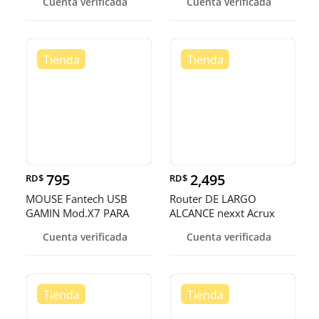
Cuenta verificada
Cuenta verificada
JUGADORES
795
2,495
RD$
RD$
MOUSE Fantech USB
Router DE LARGO
GAMIN Mod.X7 PARA
ALCANCE nexxt Acrux
GRANDES JUGADORES
600 Router -N Gigabit de
Cuenta verificada
Cuenta verificada
Doble Banda