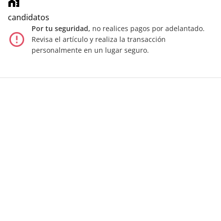
home_work
candidatos
Por tu seguridad,
no realices pagos por adelantado.
error_outline
Revisa el artículo y realiza la transacción
personalmente en un lugar seguro.