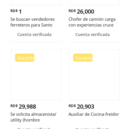
1
26,000
RD$
RD$
Se buscan vendedores
Chofer de camión carga
ferreteros para Santo
con experiencias cruce
Domingo y Punta Cana
Guer
Cuenta verificada
Cuenta verificada
29,988
20,903
RD$
RD$
Se solicita almacenista/
Auxiliar de Cocina-freidor
utility (hombre