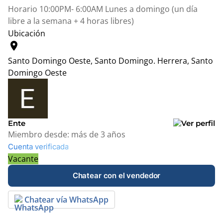
Horario 10:00PM- 6:00AM Lunes a domingo (un día
libre a la semana + 4 horas libres)
Ubicación
location_on
Santo Domingo Oeste, Santo Domingo.
Herrera, Santo
Domingo Oeste
Leaflet
|
© OpenStreetMap contributors
+
−
Ente
Miembro desde:
más de 3 años
Cuenta verificada
Vacante
Chatear con el vendedor
Chatear vía WhatsApp