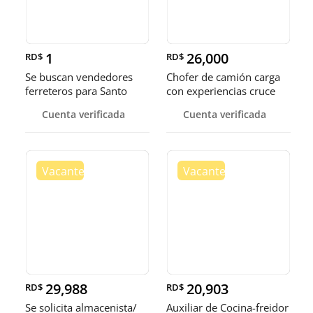
1
26,000
RD$
RD$
Se buscan vendedores
Chofer de camión carga
ferreteros para Santo
con experiencias cruce
Domingo y Punta Cana
Guer
Cuenta verificada
Cuenta verificada
29,988
20,903
RD$
RD$
Se solicita almacenista/
Auxiliar de Cocina-freidor