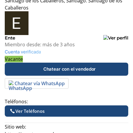
Santiago de los Caballeros, Santiago.
Santiago de los
Caballeros
Leaflet
|
© OpenStreetMap contributors
+
−
Ente
Miembro desde:
más de 3 años
Cuenta verificada
Vacante
Chatear con el vendedor
Chatear vía WhatsApp
Teléfonos:
Ver Teléfonos
Sitio web: