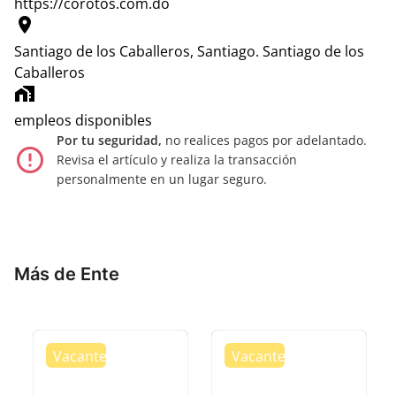
https://corotos.com.do
location_on
Santiago de los Caballeros, Santiago.
Santiago de los
Caballeros
home_work
empleos disponibles
Por tu seguridad,
no realices pagos por adelantado.
error_outline
Revisa el artículo y realiza la transacción
personalmente en un lugar seguro.
Más de Ente