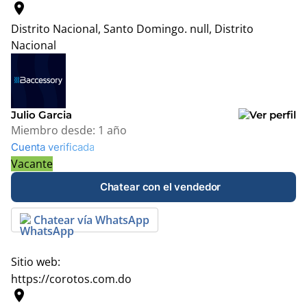
location_on
Distrito Nacional, Santo Domingo.
null, Distrito
Nacional
Leaflet
|
© OpenStreetMap contributors
+
−
Julio Garcia
Miembro desde:
1 año
Cuenta verificada
Vacante
Chatear con el vendedor
Chatear vía WhatsApp
Sitio web:
https://corotos.com.do
location_on