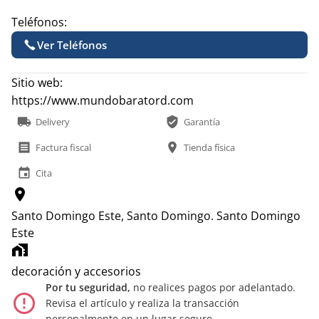
Teléfonos:
Ver Teléfonos
Sitio web:
https://www.mundobaratord.com
local_shipping
verified_user
Delivery
Garantía
receipt
location_on
Factura fiscal
Tienda física
event
Cita
location_on
Santo Domingo Este, Santo Domingo.
Santo Domingo
Este
home_work
decoración y accesorios
Por tu seguridad,
no realices pagos por adelantado.
error_outline
Revisa el artículo y realiza la transacción
personalmente en un lugar seguro.