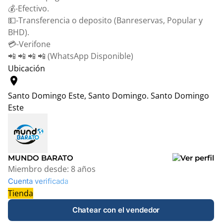
💰-Efectivo.
💵-Transferencia o deposito (Banreservas, Popular y
BHD).
💳-Verifone
📲 📲 📲 📲 (WhatsApp Disponible)
Ubicación
location_on
Santo Domingo Este, Santo Domingo.
Santo Domingo
Este
Leaflet
|
© OpenStreetMap contributors
+
−
MUNDO BARATO
Miembro desde:
8 años
Cuenta verificada
Tienda
Chatear con el vendedor