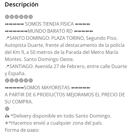
Descripción
🔴🔴🔴🔴🔴🔴
➡➡➡➡➡ SOMOS TIENDA FISICA ⬅⬅⬅⬅
➡➡➡➡➡➡MUNDO BARATO RD ⬅⬅⬅⬅⬅
📍SANTO DOMINGO: PLAZA TORINO, Segundo Piso,
Autopista Duarte, frente al destacamento de la policía
del Km 9, a 50 metros de la Parada del Metro María
Montes. Santo Domingo Oeste.
📍SANTIAGO: Avenida 27 de Febrero, entre calle Duarte
y España.
🔴🔴🔴🔴🔴🔴
➡➡➡➡➡SOMOS MAYORISTAS ⬅⬅⬅⬅⬅
A PARTIR DE 6 PRODUCTOS MEJORAMOS EL PRECIO DE
SU COMPRA.
🔴
🛵 *Delivery disponible en todo Santo Domingo.
✈*Hacemos envió a cualquier zona del país.
Forma de pago: