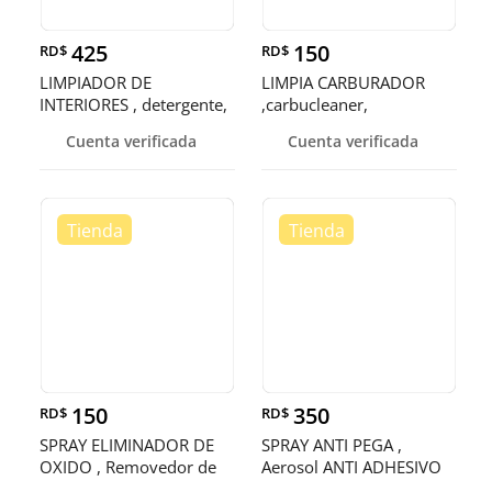
425
150
RD$
RD$
LIMPIADOR DE
LIMPIA CARBURADOR
INTERIORES , detergente,
,carbucleaner,
quitamanchas
descarbonizante y
Cuenta verificada
Cuenta verificada
150
350
RD$
RD$
SPRAY ELIMINADOR DE
SPRAY ANTI PEGA ,
OXIDO , Removedor de
Aerosol ANTI ADHESIVO
óxido , D
,Vaporizad