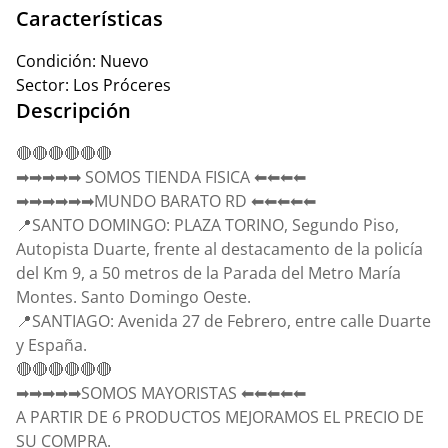
Características
Condición:
Nuevo
Sector:
Los Próceres
Descripción
🔴🔴🔴🔴🔴🔴
➡➡➡➡➡ SOMOS TIENDA FISICA ⬅⬅⬅⬅
➡➡➡➡➡➡MUNDO BARATO RD ⬅⬅⬅⬅⬅
📍SANTO DOMINGO: PLAZA TORINO, Segundo Piso,
Autopista Duarte, frente al destacamento de la policía
del Km 9, a 50 metros de la Parada del Metro María
Montes. Santo Domingo Oeste.
📍SANTIAGO: Avenida 27 de Febrero, entre calle Duarte
y España.
🔴🔴🔴🔴🔴🔴
➡➡➡➡➡SOMOS MAYORISTAS ⬅⬅⬅⬅⬅
A PARTIR DE 6 PRODUCTOS MEJORAMOS EL PRECIO DE
SU COMPRA.