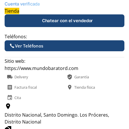
Cuenta verificada
Tienda
Chatear con el vendedor
Teléfonos:
Ver Teléfonos
Sitio web:
https://www.mundobaratord.com
local_shipping
verified_user
Delivery
Garantía
receipt
location_on
Factura fiscal
Tienda física
event
Cita
location_on
Distrito Nacional, Santo Domingo.
Los Próceres,
Distrito Nacional
home_work