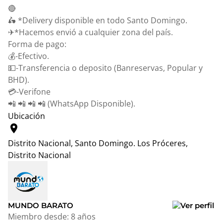
🔴
🛵 *Delivery disponible en todo Santo Domingo.
✈*Hacemos envió a cualquier zona del país.
Forma de pago:
💰-Efectivo.
💵-Transferencia o deposito (Banreservas, Popular y
BHD).
💳-Verifone
📲 📲 📲 📲 (WhatsApp Disponible).
Ubicación
location_on
Distrito Nacional, Santo Domingo.
Los Próceres,
Distrito Nacional
Leaflet
|
© OpenStreetMap contributors
+
−
MUNDO BARATO
Miembro desde:
8 años