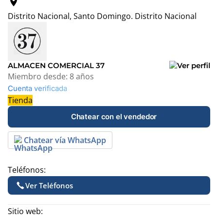
location_on
Distrito Nacional, Santo Domingo.
Distrito Nacional
Leaflet
|
© OpenStreetMap contributors
+
−
ALMACEN COMERCIAL 37
Miembro desde:
8 años
Cuenta verificada
Tienda
Chatear con el vendedor
Chatear vía WhatsApp
Teléfonos:
Ver Teléfonos
Sitio web: