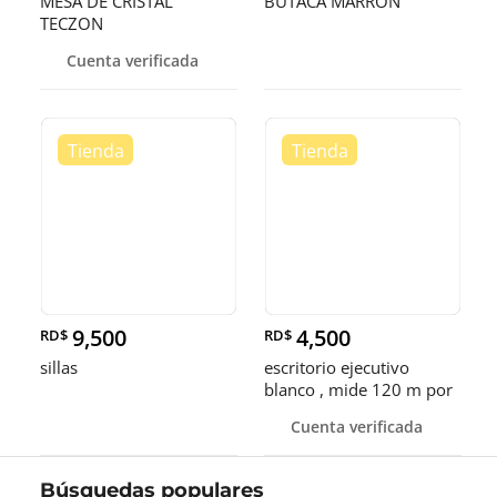
MESA DE CRISTAL
BUTACA MARRON
TECZON
Cuenta verificada
9,500
4,500
RD$
RD$
sillas
escritorio ejecutivo
blanco , mide 120 m por
60 cm, madera y hierro
Cuenta verificada
Búsquedas populares