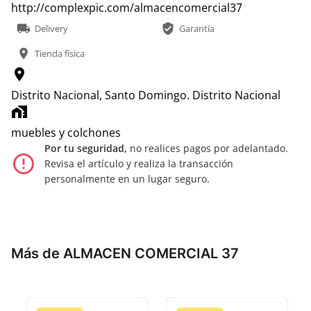
http://complexpic.com/almacencomercial37
local_shipping
verified_user
Delivery
Garantía
location_on
Tienda física
location_on
Distrito Nacional, Santo Domingo.
Distrito Nacional
home_work
muebles y colchones
Por tu seguridad,
no realices pagos por adelantado.
error_outline
Revisa el artículo y realiza la transacción
personalmente en un lugar seguro.
Más de ALMACEN COMERCIAL 37