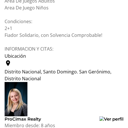
Area De Juegos Adultos
Area De Juego Niños
Condiciones:
2+1
Fiador Solidario, con Solvencia Comprobable!
INFORMACION Y CITAS:
Ubicación
location_on
Distrito Nacional, Santo Domingo.
San Gerónimo,
Distrito Nacional
Leaflet
|
© OpenStreetMap contributors
+
−
ProCimax Realty
Miembro desde:
8 años