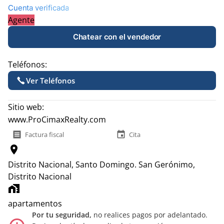
Cuenta verificada
Agente
Chatear con el vendedor
Teléfonos:
Ver Teléfonos
Sitio web:
www.ProCimaxRealty.com
receipt
event
Factura fiscal
Cita
location_on
Distrito Nacional, Santo Domingo.
San Gerónimo,
Distrito Nacional
home_work
apartamentos
Por tu seguridad,
no realices pagos por adelantado.