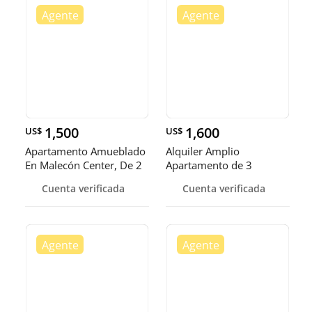
1,500
1,600
US$
US$
Apartamento Amueblado
Alquiler Amplio
En Malecón Center, De 2
Apartamento de 3
Hab
Habitaciones, Malecón
Cuenta verificada
Cuenta verificada
Center, Santo Domingo